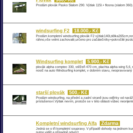
Prodám plovák Pasko Slalom 290. Výtlak 115l.+ flosna (slalom 360).
windsurfing F2
18.000,- Kč
Prodám kompletní windsurfing plovák F2 výtlak140l,délka265cm,n
ráhno,vše velmi zachovalé,určeno pro začátečníky+pokročilé jezdc
Windsurfing komplet
5.900,- Kč
plovák alpha comptec 330, stěžeň 470 cm, plachta alpha wing 5,6, r
nosič na auto Windsurfing komplet, v dobrém stavu, neopravovaný
starší plovák
500,- Kč
Prodám windsurfing, na přední a zadní straně jsou oděrky od nará
príslušensví.Výtlak nevím, protože se v této oblasti vůbec neorije
Kompletní windsurfing Alfa
Zdarma
Jedná se o tři kompletní soupravy. V případě dohody na jednom ku
nutno vidět a případně odvézt