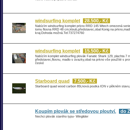
windsurfing komplet
28.500,- Kč
Nabízím windsurfing komplet prkno RRD 145 Wtech omezená seri
tomu flosna RRD 48 cm,kloub,představec,obal Konig na prkno,ma
kraj.Dohoda možná.Tel:737274760
windsurfing komplet
15.500,- Kč
Nabízím komplet windsurfing plovák Fanatic Shark 129, plachta 7 
představec,flosnu, madlo s úvazky,obal na prkno vše použíté s p
české
Starboard quad
7.500,- Kč
Starboard quad wood carbon 85l,nová poutka ION v pěkném stavu, 
Koupím plovák se středovou ploutví.
do 
Nechci plovák starého typu- Winglider