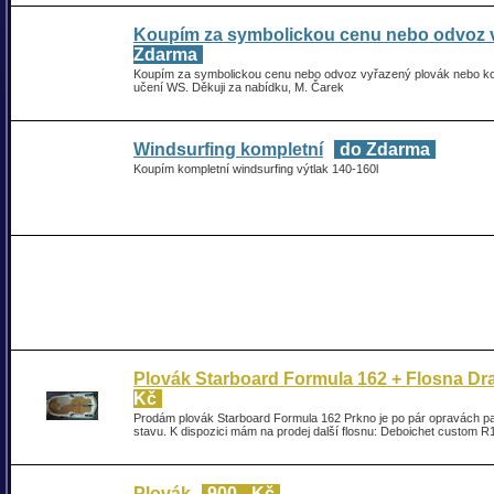
Koupím za symbolickou cenu nebo odvoz 
Zdarma
Koupím za symbolickou cenu nebo odvoz vyřazený plovák nebo ko
učení WS. Děkuji za nabídku, M. Čarek
Windsurfing kompletní
do Zdarma
Koupím kompletní windsurfing výtlak 140-160l
Plovák Starboard Formula 162 + Flosna Dra
Kč
Prodám plovák Starboard Formula 162 Prkno je po pár opravách pal
stavu. K dispozici mám na prodej další flosnu: Deboichet custom R
Plovák
900,- Kč