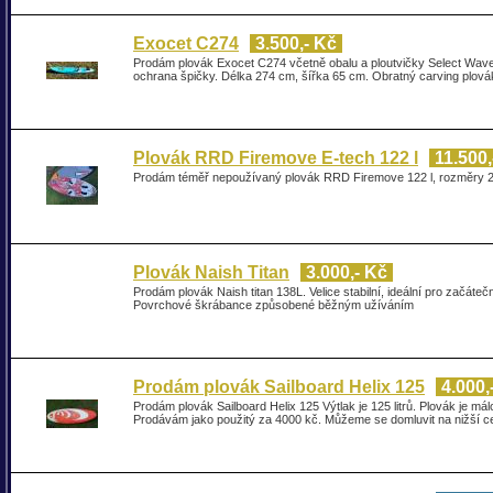
Exocet C274
3.500,- Kč
Prodám plovák Exocet C274 včetně obalu a ploutvičky Select Wave 
ochrana špičky. Délka 274 cm, šířka 65 cm. Obratný carving plová
Plovák RRD Firemove E-tech 122 l
11.500,
Prodám téměř nepoužívaný plovák RRD Firemove 122 l, rozměry 238 
Plovák Naish Titan
3.000,- Kč
Prodám plovák Naish titan 138L. Velice stabilní, ideální pro začát
Povrchové škrábance způsobené běžným užíváním
Prodám plovák Sailboard Helix 125
4.000,
Prodám plovák Sailboard Helix 125 Výtlak je 125 litrů. Plovák je má
Prodávám jako použitý za 4000 kč. Můžeme se domluvit na nižší