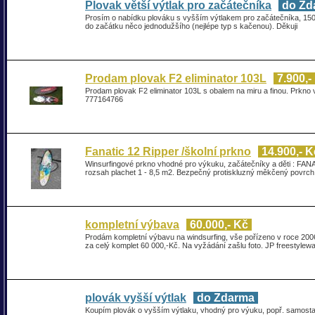
Plovak větší výtlak pro začátečníka
do Zd
Prosím o nabídku plováku s vyšším výtlakem pro začátečníka, 150L
do začátku něco jednodužšího (nejlépe typ s kačenou). Děkuji
Prodam plovak F2 eliminator 103L
7.900,-
Prodam plovak F2 eliminator 103L s obalem na miru a finou. Prkno v
777164766
Fanatic 12 Ripper /školní prkno
14.900,- K
Winsurfingové prkno vhodné pro výkuku, začátečníky a děti : FANATI
rozsah plachet 1 - 8,5 m2. Bezpečný protiskluzný měkčený povrc
kompletní výbava
60.000,- Kč
Prodám kompletní výbavu na windsurfing, vše pořízeno v roce 2006
za celý komplet 60 000,-Kč. Na vyžádání zašlu foto. JP freestylew
plovák vyšší výtlak
do Zdarma
Koupím plovák o vyšším výtlaku, vhodný pro výuku, popř. samosta