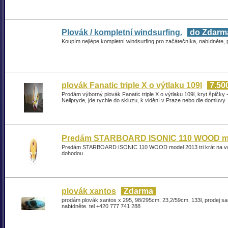
Plovák / kompletní windsurfing.
do Zdarm
Koupím nejlépe kompletní windsurfing pro začátečníka, nabídněte,
plovák Fanatic triple X o výtlaku 109l
7.50
Prodám výborný plovák Fanatic triple X o výtlaku 109l, kryt špičky 
Neilpryde, jde rychle do skluzu, k vidění v Praze nebo dle domluvy
Predám STARBOARD ISONIC 110 WOOD m
Predám STARBOARD ISONIC 110 WOOD model 2013 tri krát na vod
dohodou
plovák xantos
Zdarma
prodám plovák xantos x 295, 98/295cm, 23,2/59cm, 133l, prodej s
nabídněte. tel +420 777 741 288