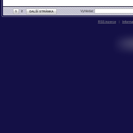
Vyhledat:
1
2
DALŠÍ STRÁNKA
RSS inzerce
|
Inform