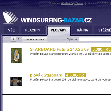
Vítejte na
Windsurfing Bazar
|
dnes je 8.8.2026
|
VŠE
PLACHTY
PLOVÁKY
RÁHNA
STĚŽN
Vyhledat:
1
2
DALŠÍ STRÁNKA
STARBOARD Futura 240,5 x 69
5.000,- Kč
Prodám plovák Starboard futura 240,5 x 69 CM, ježděný ale velice 
plovák Starboard
4.500,- Kč
Prodám plovák Starboard 106 l ve slušném stavu, pár drobných o