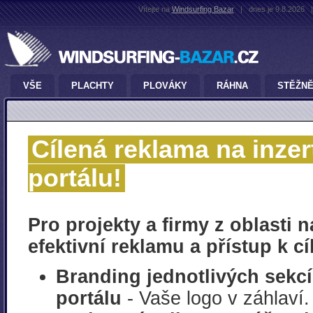
Vítejte na
Windsurfing Bazar
|
dnes je 9.8.2026
|
VŠE
PLACHTY
PLOVÁKY
RÁHNA
STĚŽN
Cílená reklama na inze
portálu!
Pro projekty a firmy z oblasti 
efektivní reklamu a přístup k c
Branding jednotlivých sekc
portálu
- Vaše logo v záhlaví.