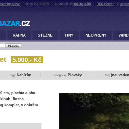
dsurfing Bazar
|
dnes je 7.8.2026
|
v databázi je
186 inzerátů
|
RSS inzerce
|
infor
Y
RÁHNA
STĚŽNĚ
FINY
NEOPRENY
WIND
let
5.900,- Kč
Nabízím
Plováky
(neuveden
Typ:
Kategorie:
Od:
0 cm, plachta alpha
loub, flosna ....,
ng komplet, v dobrém