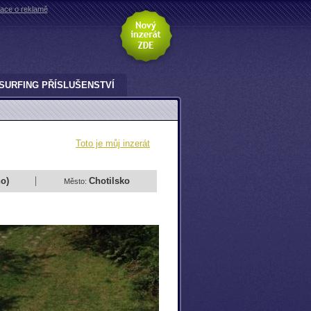
mace o reklamě
SURFING PŘÍSLUŠENSTVÍ
Toto je můj inzerát
o)
Chotilsko
Město: