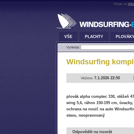
Vítejte na
Win
VŠE
PLACHTY
PLOVÁK
Vyhledat:
Windsurfing komp
7.1.2026 22:50
Vloženo:
plovák alpha comptec 330, stěžeň 47
wing 5,6, ráhno 150-195 cm, úvazky, k
ochrana na nosič na auto Windsurfi
stavu, neopravovaný
Odpovědět na inzerát