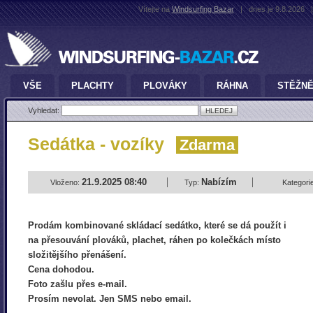
Vítejte na
Windsurfing Bazar
|
dnes je 9.8.2026
|
VŠE
PLACHTY
PLOVÁKY
RÁHNA
STĚŽN
Vyhledat:
Sedátka - vozíky
Zdarma
21.9.2025 08:40
Nabízím
Vloženo:
Typ:
Kategori
Prodám kombinované skládací sedátko, které se dá použít i
na přesouvání plováků, plachet, ráhen po kolečkách místo
složitějšího přenášení.
Cena dohodou.
Foto zašlu přes e-mail.
Prosím nevolat. Jen SMS nebo email.