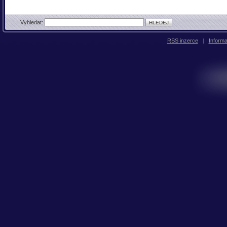
Vyhledat:
RSS inzerce
|
Inform